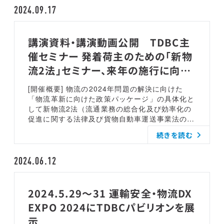
新しい未来への挑戦」として現在準備中です。今
2024.09.17
年からTDBC理事に就任いただきました、アセン
ド株式会社代表取締役社長の日下瑞貴より、「行
政からの最新情報～改正物流二法の概要と対策」
講演資料・講演動画公開 TDBC主
と題して行政の動向と事業者として取り組むべき
催セミナー 発着荷主のための「新物
行動についてお話をいただきました。あわせて新
規入会の会員からのご挨拶をいただきました。六
流2法」セミナー、来年の施行に向け
本木会場とオンライン視聴にて160名の皆様に参
て求められる荷主の行動変容
加いただきました。[TDBC最新報告など] TDBC
[開催概要] 物流の2024年問題の解決に向けた
代表 小島 薫TDBCでは、年間の活動へ会員企業
「物流革新に向けた政策パッケージ」の具体化と
様へ感謝状を進呈しています。2023年度では2社
して新物流2法（流通業務の総合化及び効率化の
へ感謝状をお送りいたします。WG08 リーダー
促進に関する法律及び貨物自動車運送事業法の一
大河原運送株式会社 大河原 裕尊 様WG05A リー
部を改正する法律）が5月15日に公布され、一部
続きを読む
ダー AGC株式会社 田中 真史 様[改正物流二法の
を除き公布の日から1年以内に施行されることと
現状整理と今後の展望・対応事項] TDBC理事
なりました。運送事業者だけでなく発着荷主事業
日下 瑞貴 (アセンド株式会社 代表取締役社長)
者、倉庫事業者等は、その対応、対策が急務とな
2024.06.12
[新規会員 ご挨拶 5社] ・都築電気株式会社 老川
ります。新物流2法の施行にあたっては、その具
俊輔 様・株式会社パトライト 渡邊 徹 様・麓技
体的な内容に関して国土交通省・経済産業省・農
研株式会社 新堀 聡 様・ARAV株式会社 白久レイ
林水産省の3省合同会議等で議論されています。
2024.5.29～31 運輸安全・物流DX
エス樹 様・株式会社ロジクリエイト 武田 浩一
また、「物流革新に向けた政策パッケージ」に関
EXPO 2024にTDBCパビリオンを展
様[各ワーキンググループから今年の活動方針発
連して新たな標準的運賃の告示、標準貨物自動車
表] 各ワーキンググループの発表は、それぞれの
運送約款の改訂、トラックGメンの強化、下請法
示