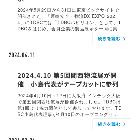
ワーキンググループのページで公開しています
の見直し等も行われています。新物流2法対応の
[WG01 事故撲滅と実現のための管理者、乗務
ためには、これらの膨大な情報を把握、整理して
2024年5月29日から31日に東京ビックサイトで
員教育] 事故撲滅に向けた管理者育成、乗務員の
準備していく必要があります。本セミナーでは、
開催された、「運輸安全・物流DX EXPO 202
安全教育、行動変容を伴った、運輸安全マネジメ
こられの政府の動きを第一線で取材されている記
4」にTDBCでは「TDBCパビリオン」として、T
ントの対応の具体的な行動プランを取りまとめ
者の方から、新物流2法および関連する最新情報
DBCをはじめ、会員企業の製品展示を一同に集め
る。和田 康宏 様 (ロジスティード株式会社)発
を解説していただきます。また、TDBCからは、
た展示を行いました。TDBC発のtraevo Platfor
続きを読む
表資料、動画[WG02 健康経営の推進と健康課
TDBCのワーキンググループ活動で得られた実践
mと連携する製品、TDBC認定ソリューション製
題解決] 運輸業界における健康経営を推進し、健
事例や解決策例をご紹介します。（協力会社を含
品などを展示いただきました。展示をいただいた
康課題に対する解決策の実証実験を実施する。各
む荷待ち、荷役作業時間の把握、荷待ち時間改善
会員は、本年のTDBC Forum 2024のスポンサー
2024.04.11
社の取組事例、成果の発信により、健康経営優良
事例やバース予約システム導入効果の最大化、共
協賛いただいております。パビリオンの展示内容
法人の認定を目指し健康で安心・安全な業界の実
同輸送等による積載効率の改善、運送契約のデジ
＜順不同＞当日は8501名の来場者とEXPO事務
現に貢献する。樋口 美恵子 様 (中日臨海バス株
タル化と適正な運賃の収受、積載率の把握とCO2
局より報告がありました。展示いただいたサポー
2024.4.10 第5回関西物流展が開
式会社)松本 光浩 様 (株式会社ネミエル)発表資
排出量の可視化等）発着荷主のための「新物流2
ト会員の皆様、感謝申し上げます。TDBC代表の
催 小島代表がテープカットに参列
料、動画[WG04 人材、働き方改革、荷主との
法」セミナー、来年の施行に向けて求められる荷
小島薫が特別講演をいたしました。物流革新に向
パートナーシップによる2024年問題の対応] 荷待
主の行動変容日程： 9月12日（木） 15：30
けた政策パッケージの法制化「物流関連2法改
2024年4月10日～12日に大阪府 インテック大阪
ち時間ゼロを実現するためのガイドラインのレベ
～16:50会場： オンライン ウェビナー形式参
正」で求められる荷主および物流事業者の行動変
で第五回関西物流展が開催されました。TDBCは
ルアップ、バース予約システムの導入や運用時の
加費： 無料 対象：発荷主企業、着荷主企業、
容とその解決策定員120名のところ、満席で立ち
第1回より協力団体として参加しております。TD
事例公開による効果検証とチェックポイントの取
３PL事業者、元請け運送事業者、利用運送事業
見の方もいらっしゃいました。当日の資料をご希
BC小島代表理事が4月10日のオープニングセレ
りまとめ、適切な価格交渉に必要なデータ準備な
者、倉庫事業者等15:30～15:35 ご挨拶15:35～
望の方は、unyu.co@wingarc.com まで「EXPO
モニーでテープカットに参列しました。27名の
ど、荷主とのパートナーシップを通じた持続可能
16:15 「新物流２法」施行に向けた課題 株式会
資料希望」のタイトルでメールをお送りくださ
続きを読む
方が登壇され、前列真ん中が実行委員長の谷様で
な物流への具体策を届ける。久長 正憲 様 (株式
社物流ニッポン新聞社 記者 田中 信也 氏16:1
い。
す。その右が経済産業省 近畿経済産業局 鈴木産
会社フルバック)発表資料、動画[WG05 動態管
5～16:20 休憩 16:20～16:50 来年の施行に向
業部長、左が国土交通省 近畿運輸局 小野交通政
理プラットフォーム（traevo platform）の社会