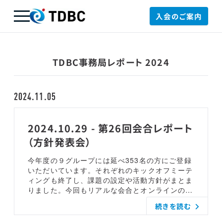
入会のご案内
TDBC
TDBC事務局レポート 2024
2024.11.05
2024.10.29 - 第26回会合レポート
（方針発表会）
今年度の９グループには延べ353名の方にご登録
いただいています。それぞれのキックオフミーテ
ィングも終了し、課題の設定や活動方針がまとま
りました。今回もリアルな会合とオンラインのハ
イブリッド開催で、『WG方針発表会』 として開
続きを読む
催し各グループからその内容を発表頂きました。
WG03は「日本語版ライドシェア等の公共交通の