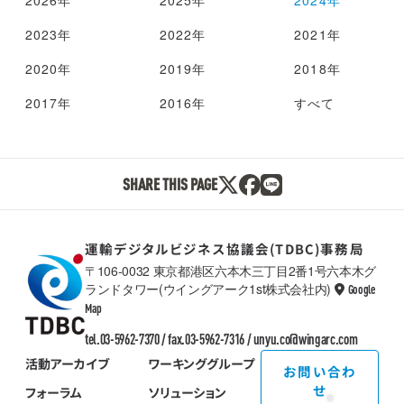
った実証実験の経過報告を行なった。ジャパン・
間連携の実現、標準化を推進し、実際に運輸事業
トゥエンティワン株式会社 近藤 勇真 様ロジス
者が得られる効果を事例として発信することによ
2023年
2022年
2021年
ティード株式会社 伊藤 年和 様矢崎総業株式会
り、新物流2法への対応を推進する。木南 普一
社 杉山 祐一 様[WG02 健康経営の推進と健康
(株式会社新宮運送)発表資料、動画[WG07 遠隔
2020年
2019年
2018年
課題解決] 乗務員のための健康セミナー(月次)の
操作・自動化で実現する安全・安心な作業現場と
紹介、今年度のテーマ「睡眠」に関する実証実験
迅速な災害対応] 建設業における重機の遠隔操作
2017年
2016年
すべて
(アンケート調査＋フィードバック) 途中経過の
と自動化による課題解決、新たな人材の創出、育
説明・報告を行なった。・シフト勤務ドライバー
成、災害救助・復旧の取り組みなど、e建機チャ
のコンディション状態の実態を明らかにする・ド
レンジ大会の開催により、技術開発の促進、市場
ライバーの睡眠改善を目的とした実証実験中日臨
認知の向上等社会実装を目指す。依田 隆 様 (E
海バス株式会社 樋口 美恵子 様株式会社ユーフ
SHARE THIS PAGE
P Rental株式会社)発表資料、動画[WG08 無人
ォリア 森井 貴弘 様株式会社ネミエル 松本 光
AI点呼実現への挑戦] 乗務前点呼での非対面・無
浩 様[WG03 MaaSなどの新たな取り組みによ
人点呼実現に向けて、特に乗務員の健康状態の確
る公共交通の未来への挑戦] 外出誘発につながる
認にフォーカスしてAI、各種生体センサー等によ
運輸デジタルビジネス協議会(TDBC)事務局
地域情報提供ポータルアプリの実証実験結果と実
る実証、開発による社会実装を目指す。大河原
〒106-0032 東京都港区六本木三丁目2番1号六本木グ
証実験参加者のフィードバック内容についての報
裕尊 様 (大河原運送株式会社)発表資料、動画
ランドタワー(ウイングアーク1st株式会社内)
Google
告があった。地域通貨を発行し、自治体や地域住
[WG09 SDGsの推進と、カーボンニュートラ
TDBC
民、コミュニティで利用できる決済手段の提供
Map
ル・エコドライブの実現] 運輸事業者へのSDGs
し、さらにMaaSと組み合わせて利便性の向上や
普及推進のための「SDGsナレッジバンク」の公
tel.03-5962-7370 / fax.03-5962-7316 /
unyu.co@wingarc.com
お得感を高めることで消費の活性化を促進すると
開とSDGsアワードへの挑戦。 エコドライブ関連
いうする実証実験を行った。株式会社デンソー
活動アーカイブ
ワーキンググループ
お問い合わ
ソリューションの実証実験や事例によるカーボン
今村 朋範 様株式会社電通総研 西川 敦 様[WG0
ニュートラル実現への挑戦。幣旗 貴行 様 (株式
せ
フォーラム
ソリューション
4 人材、働き方改革、荷主とのパートナーシッ