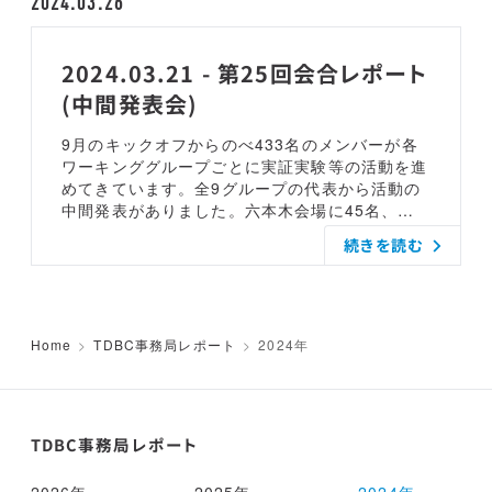
2024.03.26
けて求められる荷主の行動変容その具体的な解決
策部長です。お二人からはご挨拶がありました。
実装と活用] ＜WG05A＞ 共同輸送データベース
策や事例のご紹介（一社）運輸デジタルビジネス
[TDBC会員の展示ブース] TDBC会員の皆さんが
構築とその先のフィジカルインターネットの推進
協議会 代表理事 小島 薫
出展していました。各社のブースへ訪問し撮影さ
動態管理プラットフォームの普及と活用により荷
2024.03.21 - 第25回会合レポート
せていただきました。物流の2024年問題の解決
主企業や運輸事業者の課題解決を実現し、持続可
(中間発表会)
のためのソリューション、技術をはじめ、倉庫業
能な物流や公共交通の実現を目指す。本分科会
務の効率化の製品が多く過去最大の376社の出展
(共同輸送データベース分科会)では、共同輸送や
9月のキックオフからのべ433名のメンバーが各
がありました。全体的には展示ブースが華やかで
中継輸送の社会実装とその先のフィジカルインタ
ワーキンググループごとに実証実験等の活動を進
多くの企業で費用をかけた出展となっているよう
ーネット目指す。田中 真史 様 (AGC株式会社)
めてきています。全9グループの代表から活動の
に感じました。今年は物流の2024年問題の対応
＜WG05B＞ CO2排出量の精緻化を通じた物流改
中間発表がありました。六本木会場に45名、オ
が加速とコロナ明けということで各社とも力が入
善とその先にあるカーボンニュートラルの実現動
ンラインでは約60名の参加がありました。発表
っているようでした。会場では、事業者会員の合
態管理プラットフォームの普及と活用により荷主
続きを読む
資料は中間の内容の為、一般公開しておりませ
通ロジ様、三興物流様、ワカスギ様とお会いいた
企業や運輸事業者の課題解決実現し、持続可能な
ん。会員の方には共有されています。[新規会員
しました。（TDBCのブースはございませ
物流や公共交通の実現を目指す。本分科会(カー
挨拶] 株式会社クボタ 内藤 和人 様中部電力パ
ん・・・）
ボンニュートラル分科会)では、運行データと積
ワーグリッド株式会社 渡辺 光政 様東洋運輸株
載伝票データを連携させ、CO2排出量を可視化す
式会社 有松 純一郎 様株式会社ナブアシスト
Home
TDBC事務局レポート
2024年
ることで、積載率の向上、経路の最適化、荷待ち
池田 裕二 様日本ミシュランタイヤ株式会社 石
時間の削減等を行い、物流政策パッケージの実現
野 彰一 様[各ワーキンググループから活動の中間
とサプライチェーン全体でのカーボンニュートラ
報告] [WG01 事故撲滅と実現のための管理者、
ルを目指す。間地 寛 様 (株式会社アスア)発表
乗務員教育] 事故撲滅のために管理者育成、乗務
資料、動画[WG06 業界共通プラットフォーム
TDBC事務局レポート
員の安全教育、行動変容モデルの構築をめざし、
へのデータ連携とその先へ] "コンセントに繋ぐ
SSCV-Safety、TRUE SAFE、モービルアイを使
だけで連携が実現する世界"を目指したシステム
2026年
2025年
2024年