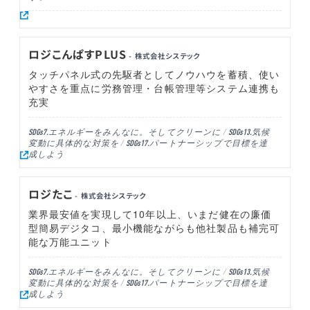
ロジこんぱすPLUS
- 株式会社システック
タッチパネル式の先駆者としてノウハウを蓄積、使い
やすさを重点に労務管理・台帳管理等システム連携も
充実
エネルギーをみんなに。そしてクリーンに
気候
SDGs7.
SDGs13.
変動に具体的な対策を
パートナーシップで目標を達
SDGs17.
成しよう
ロジたこ
- 株式会社システック
業界最安値を実現して10年以上、いまだ健在の廉価
型簡易デジタコ、最小機能ながらも他社製品も補完可
能な万能ユニット
エネルギーをみんなに。そしてクリーンに
気候
SDGs7.
SDGs13.
変動に具体的な対策を
パートナーシップで目標を達
SDGs17.
成しよう