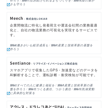
作ろう
住み続けられるまちづくりを
陸の豊か
SDGs11.
SDGs15.
さも守ろう
Meech
- 株式会社LOKIAR
企業間物流に特化し発着荷主や運送会社間の業務最適
化と、自社の物流業務の可視化を実現するサービスで
す。
働きがいも経済成長も
産業と技術革新の基盤を
SDGs8.
SDGs9.
作ろう
Sentiance
- リアライズ・イノベーションズ株式会社
スマホアプリで収集したGPS・加速度などのデータを
AI解析することで、運転診断・衝突検知が可能です。
すべての人に健康と福祉を
産業と技術革新の基
SDGs3.
SDGs9.
盤を作ろう
つくる責任、つかう責任
気候変動
SDGs12.
SDGs13.
に具体的な対策を
アクレス - ドラレコあとづけAI
- ティーティス合同会社