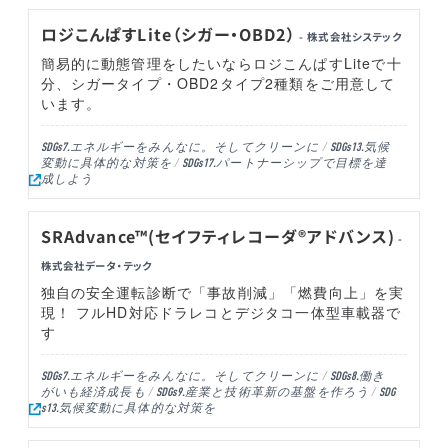
ロジこんぱすLite（シガー・OBD2）
- 株式会社システック
簡易的に動態管理をしたいならロジこんぱすLiteで十
分、シガータイプ・OBD2タイプ2種類をご用意して
います。
エネルギーをみんなに。そしてクリーンに
気候
SDGs7.
SDGs13.
変動に具体的な対策を
パートナーシップで目標を達
SDGs17.
成しよう
SRAdvance™(セイフティレコーダ®アドバンス)
-
株式会社データ・テック
独自の安全運転診断で「事故削減」「燃費向上」を実
現！ フルHD対応ドラレコとデジタコ一体型車載器で
す
エネルギーをみんなに。そしてクリーンに
働き
SDGs7.
SDGs8.
がいも経済成長も
産業と技術革新の基盤を作ろう
SDGs9.
SDG
気候変動に具体的な対策を
s13.