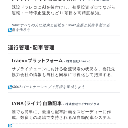
既設ドラレコにAIを後付けし、初期投資ゼロでながら
運転・一時停止違反など11項目を高精度検知。
すべての人に健康と福祉を
産業と技術革新の基
SDGs3.
SDGs9.
盤を作ろう
運行管理・配車管理
traevoプラットフォーム
- 株式会社traevo
サプライチェーンにおける物流現場の状況を、委託先
協力会社の情報も自社と同様に可視化して把握する。
パートナーシップで目標を達成しよう
SDGs17.
LYNA（ライナ）自動配車
- 株式会社ライナロジクス
誰でも簡単に、最適な配車計画をスピーディーに作
成。数多くの現場で支持されるAI自動配車システム