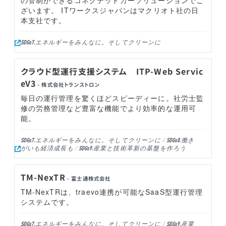
の管制ができるコネクテッドカーソリューションでご
ざいます。 ITワークスジャパンはマクリオト社の日
本支社です。
エネルギーをみんなに。そしてクリーンに
SDGs7.
クラウド型運行支援システム ITP-Web Servic
eV3
- 株式会社トランストロン
毎日の運行管理を驚くほどスピーディーに。社労士監
修の労務管理など豊富な機能でより効率的な運用可
能。
エネルギーをみんなに。そしてクリーンに
働き
SDGs7.
SDGs8.
がいも経済成長も
産業と技術革新の基盤を作ろう
SDGs9.
TM-NexTR
- 富士通株式会社
TM-NexTRは、traevo連携が可能なSaaS型運行管理
システムです。
エネルギーをみんなに。そしてクリーンに
産業
SDGs7.
SDGs9.