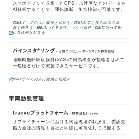
スマホアプリで収集したGPS・加速度などのデータを
AI解析することで、運転診断・衝突検知が可能です。
すべての人に健康と福祉を
産業と技術革新の基
SDGs3.
SDGs9.
盤を作ろう
つくる責任、つかう責任
気候変動
SDGs12.
SDGs13.
に具体的な対策を
バインスタ®リング
- 日野コンピューターシステム株式会社
睡眠時無呼吸症候群(SAS)の簡易検査が指輪をはめて
一晩寝るだけで実施できるサービスです。
すべての人に健康と福祉を
SDGs3.
車両動態管理
traevoプラットフォーム
- 株式会社traevo
サプライチェーンにおける物流現場の状況を、委託先
協力会社の情報も自社と同様に可視化して把握する。