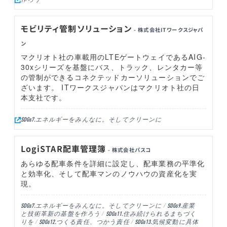
モビリティ管制ソリューション
- 株式会社ITワークスジャパ
ン
マクリオト社の車載用のLTEゲートウェイであるAIG-
30xシリーズを基盤にバス、トラック、レンタカー等
の管制ができるコネクテッドカーソリューションでご
ざいます。 ITワークスジャパンはマクリオト社の日
本支社です。
エネルギーをみんなに。そしてクリーンに
SDGs7.
LogiSTAR配車管理簿
- 株式会社パスコ
あらゆる配車条件を詳細に設定し、配車業務の平準化
と効率化、そして配車マンのノウハウの資産化を実
現。
エネルギーをみんなに。そしてクリーンに
産業
SDGs7.
SDGs9.
と技術革新の基盤を作ろう
住み続けられるまちづく
SDGs11.
りを
つくる責任、つかう責任
気候変動に具体
SDGs12.
SDGs13.