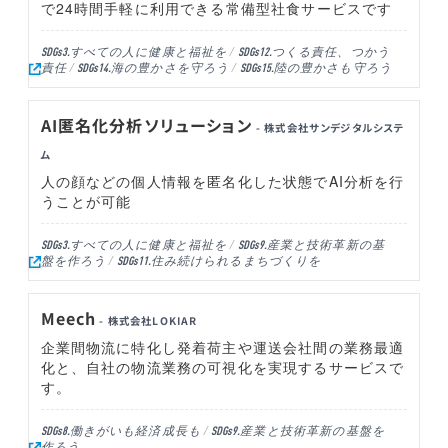
で24時間手軽に利用できる常備型社食サービスです
すべての人に健康と福祉を
つくる責任、つかう
SDGs3.
SDGs12.
責任
海の豊かさを守ろう
陸の豊かさも守ろう
SDGs14.
SDGs15.
AI匿名化分析ソリューション
- 株式会社サンデジタルシステ
ム
人の顔などの個人情報を匿名化した状態でAI分析を行
うことが可能
すべての人に健康と福祉を
産業と技術革新の基
SDGs3.
SDGs9.
盤を作ろう
住み続けられるまちづくりを
SDGs11.
Meech
- 株式会社LOKIAR
企業間物流に特化し発着荷主や運送会社間の業務最適
化と、自社の物流業務の可視化を実現するサービスで
す。
働きがいも経済成長も
産業と技術革新の基盤を
SDGs8.
SDGs9.
作ろう