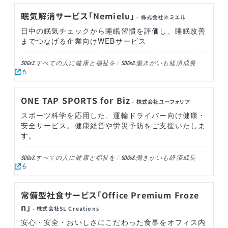
眠気解消サービス「Nemielu」
- 株式会社ネミエル
日中の眠気チェックから睡眠習慣を評価し、睡眠改善
までつなげる企業向けWEBサービス
すべての人に健康と福祉を
働きがいも経済成長
SDGs3.
SDGs8.
も
ONE TAP SPORTS for Biz
- 株式会社ユーフォリア
スポーツ科学を応用した、運輸ドライバー向け健康・
安全サービス。健康経営や労災予防をご支援いたしま
す。
すべての人に健康と福祉を
働きがいも経済成長
SDGs3.
SDGs8.
も
常備型社食サービス「Office Premium Froze
n」
- 株式会社SL Creations
安心・安全・おいしさにこだわった食事をオフィス内