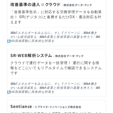
改善基準の達人Ⅱクラウド
- 株式会社データ・テック
「改善基準告示」に対応する労務管理データを自動算
出！ SR(デジタコ)と連携するだけDX・遵法対応を叶
えます
エネルギーをみんなに。そしてクリーンに
働き
SDGs7.
SDGs8.
がいも経済成長も
産業と技術革新の基盤を作ろう
SDGs9.
SDG
気候変動に具体的な対策を
s13.
SR-WEB解析システム
- 株式会社データ・テック
クラウドで運行データを一括管理！ 運行に関する情
報をどこにいてもリアルタイムで確認できるシステム
です
エネルギーをみんなに。そしてクリーンに
働き
SDGs7.
SDGs8.
がいも経済成長も
産業と技術革新の基盤を作ろう
SDGs9.
SDG
気候変動に具体的な対策を
s13.
Sentiance
- リアライズ・イノベーションズ株式会社