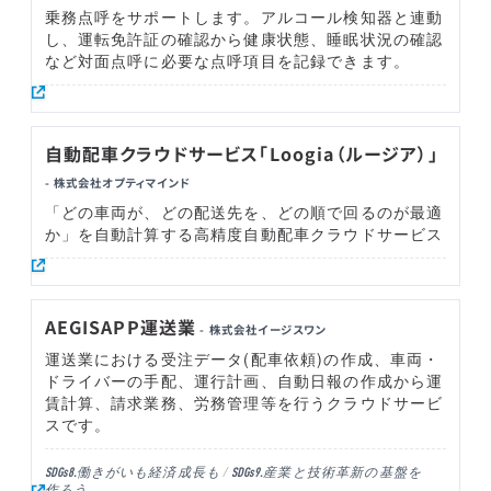
乗務点呼をサポートします。アルコール検知器と連動
し、運転免許証の確認から健康状態、睡眠状況の確認
など対面点呼に必要な点呼項目を記録できます。
自動配車クラウドサービス「Loogia（ルージア）」
- 株式会社オプティマインド
「どの車両が、どの配送先を、どの順で回るのが最適
か」を自動計算する高精度自動配車クラウドサービス
AEGISAPP運送業
- 株式会社イージスワン
運送業における受注データ(配車依頼)の作成、車両・
ドライバーの手配、運行計画、自動日報の作成から運
賃計算、請求業務、労務管理等を行うクラウドサービ
スです。
働きがいも経済成長も
産業と技術革新の基盤を
SDGs8.
SDGs9.
作ろう