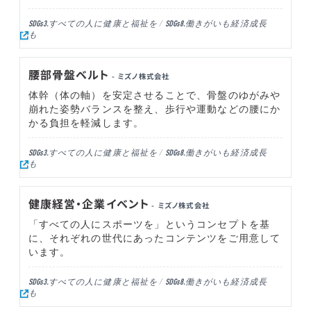
すべての人に健康と福祉を
働きがいも経済成長
SDGs3.
SDGs8.
も
腰部骨盤ベルト
- ミズノ株式会社
体幹（体の軸）を安定させることで、骨盤のゆがみや
崩れた姿勢バランスを整え、歩行や運動などの腰にか
かる負担を軽減します。
すべての人に健康と福祉を
働きがいも経済成長
SDGs3.
SDGs8.
も
健康経営・企業イベント
- ミズノ株式会社
「すべての人にスポーツを」というコンセプトを基
に、それぞれの世代にあったコンテンツをご用意して
います。
すべての人に健康と福祉を
働きがいも経済成長
SDGs3.
SDGs8.
も