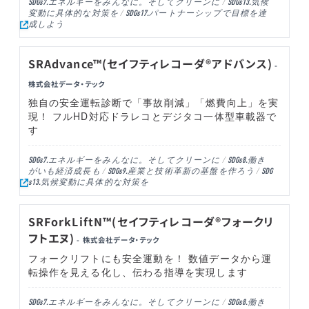
エネルギーをみんなに。そしてクリーンに
気候
SDGs7.
SDGs13.
変動に具体的な対策を
パートナーシップで目標を達
SDGs17.
成しよう
SRAdvance™(セイフティレコーダ®アドバンス)
-
株式会社データ・テック
独自の安全運転診断で「事故削減」「燃費向上」を実
現！ フルHD対応ドラレコとデジタコ一体型車載器で
す
エネルギーをみんなに。そしてクリーンに
働き
SDGs7.
SDGs8.
がいも経済成長も
産業と技術革新の基盤を作ろう
SDGs9.
SDG
気候変動に具体的な対策を
s13.
SRForkLiftN™(セイフティレコーダ®フォークリ
フトエヌ)
- 株式会社データ・テック
フォークリフトにも安全運動を！ 数値データから運
転操作を見える化し、伝わる指導を実現します
エネルギーをみんなに。そしてクリーンに
働き
SDGs7.
SDGs8.