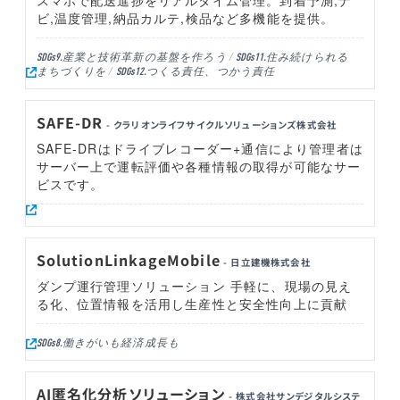
スマホで配送進捗をリアルタイム管理。到着予測,ナ
ビ,温度管理,納品カルテ,検品など多機能を提供。
産業と技術革新の基盤を作ろう
住み続けられる
SDGs9.
SDGs11.
まちづくりを
つくる責任、つかう責任
SDGs12.
SAFE-DR
- クラリオンライフサイクルソリューションズ株式会社
SAFE-DRはドライブレコーダー+通信により管理者は
サーバー上で運転評価や各種情報の取得が可能なサー
ビスです。
SolutionLinkageMobile
- 日立建機株式会社
ダンプ運行管理ソリューション 手軽に、現場の見え
る化、位置情報を活用し生産性と安全性向上に貢献
働きがいも経済成長も
SDGs8.
AI匿名化分析ソリューション
- 株式会社サンデジタルシステ