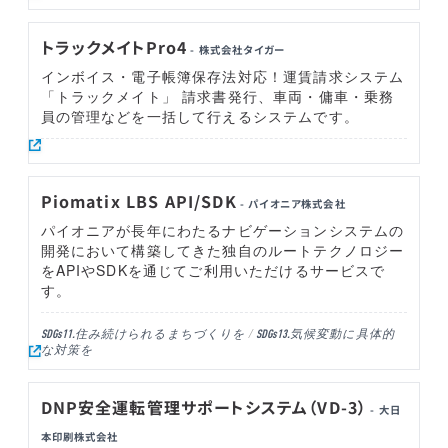
トラックメイトPro4
- 株式会社タイガー
インボイス・電子帳簿保存法対応！運賃請求システム
「トラックメイト」 請求書発行、車両・傭車・乗務
員の管理などを一括して行えるシステムです。
Piomatix LBS API/SDK
- パイオニア株式会社
パイオニアが長年にわたるナビゲーションシステムの
開発において構築してきた独自のルートテクノロジー
をAPIやSDKを通じてご利用いただけるサービスで
す。
住み続けられるまちづくりを
気候変動に具体的
SDGs11.
SDGs13.
な対策を
DNP安全運転管理サポートシステム（VD-3）
- 大日
本印刷株式会社