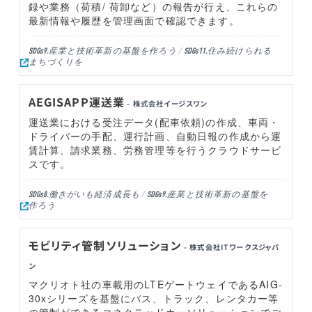
録や業務（荷積/ 荷卸など）の報告が行え、これらの
最新情報や履歴を管理画面で確認できます。
産業と技術革新の基盤を作ろう
住み続けられる
SDGs9.
SDGs11.
まちづくりを
AEGISAPP運送業
- 株式会社イージスワン
運送業における受注データ(配車依頼)の作成、車両・
ドライバーの手配、運行計画、自動日報の作成から運
賃計算、請求業務、労務管理等を行うクラウドサービ
スです。
働きがいも経済成長も
産業と技術革新の基盤を
SDGs8.
SDGs9.
作ろう
モビリティ管制ソリューション
- 株式会社ITワークスジャパ
ン
マクリオト社の車載用のLTEゲートウェイであるAIG-
30xシリーズを基盤にバス、トラック、レンタカー等