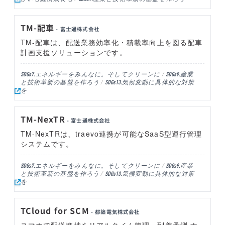
TM-配車
- 富士通株式会社
TM-配車は、配送業務効率化・積載率向上を図る配車
計画支援ソリューションです。
エネルギーをみんなに。そしてクリーンに
産業
SDGs7.
SDGs9.
と技術革新の基盤を作ろう
気候変動に具体的な対策
SDGs13.
を
TM-NexTR
- 富士通株式会社
TM-NexTRは、traevo連携が可能なSaaS型運行管理
システムです。
エネルギーをみんなに。そしてクリーンに
産業
SDGs7.
SDGs9.
と技術革新の基盤を作ろう
気候変動に具体的な対策
SDGs13.
を
TCloud for SCM
- 都築電気株式会社