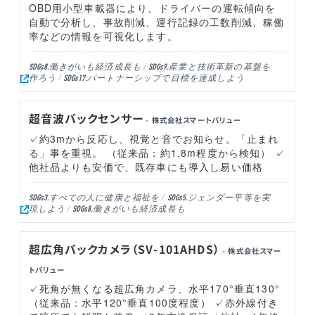
OBD用小型車載器により、ドライバーの運転傾向を
自動で分析し、事故削減、運行記録の工数削減、稼働
率などの情報を可視化します。
働きがいも経済成長も
産業と技術革新の基盤を
SDGs8.
SDGs9.
作ろう
パートナーシップで目標を達成しよう
SDGs17.
超音波バックセンサー
- 株式会社スマートバリュー
✓約3mから反応し、視覚と音でお知らせ。「止まれ
る」事を重視。 （従来品：約1.8m程度から検知） ✓
他社品よりも安価で、既存車にも導入し易い価格
すべての人に健康と福祉を
ジェンダー平等を実
SDGs3.
SDGs5.
現しよう
働きがいも経済成長も
SDGs8.
超広角バックカメラ（SV-101AHDS）
- 株式会社スマー
トバリュー
✓死角が無くなる超広角カメラ、水平170°垂直130°
（従来品：水平120°垂直100度程度） ✓赤外線付き