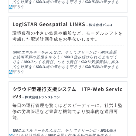
的な対策を
海の豊かさを守ろう
陸の豊かさも
SDGs14.
SDGs15.
守ろう
LogiSTAR Geospatial LINKS
- 株式会社パスコ
環境負荷の小さい鉄道や船舶など、モーダルシフトを
考慮した配送計画作成をお手伝いします。
エネルギーをみんなに。そしてクリーンに
産業
SDGs7.
SDGs9.
と技術革新の基盤を作ろう
住み続けられるまちづく
SDGs11.
りを
つくる責任、つかう責任
気候変動に具体
SDGs12.
SDGs13.
的な対策を
海の豊かさを守ろう
陸の豊かさも
SDGs14.
SDGs15.
守ろう
クラウド型運行支援システム ITP-Web Servic
eV3
- 株式会社トランストロン
毎日の運行管理を驚くほどスピーディーに。社労士監
修の労務管理など豊富な機能でより効率的な運用可
能。
エネルギーをみんなに。そしてクリーンに
働き
SDGs7.
SDGs8.
がいも経済成長も
産業と技術革新の基盤を作ろう
SDGs9.