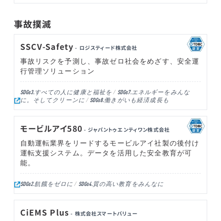
事故撲滅
SSCV-Safety
- ロジスティード株式会社
事故リスクを予測し、事故ゼロ社会をめざす、安全運
行管理ソリューション
すべての人に健康と福祉を
エネルギーをみんな
SDGs3.
SDGs7.
に。そしてクリーンに
働きがいも経済成長も
SDGs8.
モービルアイ580
- ジャパントゥエンティワン株式会社
自動運転業界をリードするモービルアイ社製の後付け
運転支援システム。データを活用した安全教育が可
能。
飢餓をゼロに
質の高い教育をみんなに
SDGs2.
SDGs4.
CiEMS Plus
- 株式会社スマートバリュー