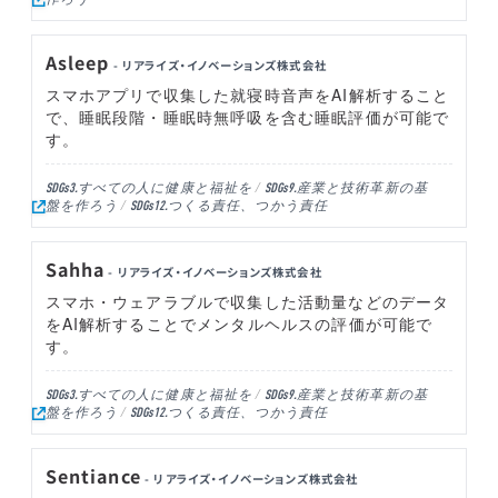
Asleep
- リアライズ・イノベーションズ株式会社
スマホアプリで収集した就寝時音声をAI解析すること
で、睡眠段階・睡眠時無呼吸を含む睡眠評価が可能で
す。
すべての人に健康と福祉を
産業と技術革新の基
SDGs3.
SDGs9.
盤を作ろう
つくる責任、つかう責任
SDGs12.
Sahha
- リアライズ・イノベーションズ株式会社
スマホ・ウェアラブルで収集した活動量などのデータ
をAI解析することでメンタルヘルスの評価が可能で
す。
すべての人に健康と福祉を
産業と技術革新の基
SDGs3.
SDGs9.
盤を作ろう
つくる責任、つかう責任
SDGs12.
Sentiance
- リアライズ・イノベーションズ株式会社