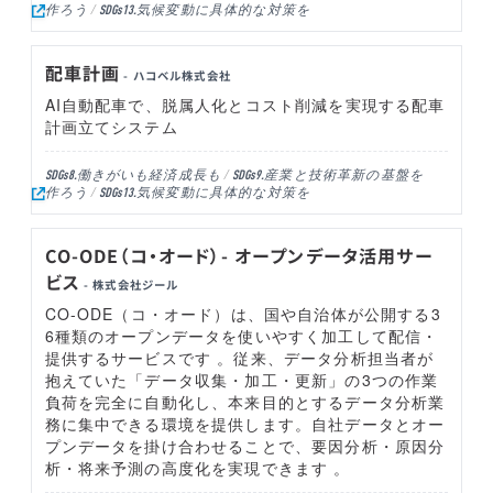
作ろう
気候変動に具体的な対策を
SDGs13.
配車計画
- ハコベル株式会社
AI自動配車で、脱属人化とコスト削減を実現する配車
計画立てシステム
働きがいも経済成長も
産業と技術革新の基盤を
SDGs8.
SDGs9.
作ろう
気候変動に具体的な対策を
SDGs13.
CO-ODE（コ・オード）- オープンデータ活用サー
ビス
- 株式会社ジール
CO-ODE（コ・オード）は、国や自治体が公開する3
6種類のオープンデータを使いやすく加工して配信・
提供するサービスです 。従来、データ分析担当者が
抱えていた「データ収集・加工・更新」の3つの作業
負荷を完全に自動化し、本来目的とするデータ分析業
務に集中できる環境を提供します。自社データとオー
プンデータを掛け合わせることで、要因分析・原因分
析・将来予測の高度化を実現できます 。