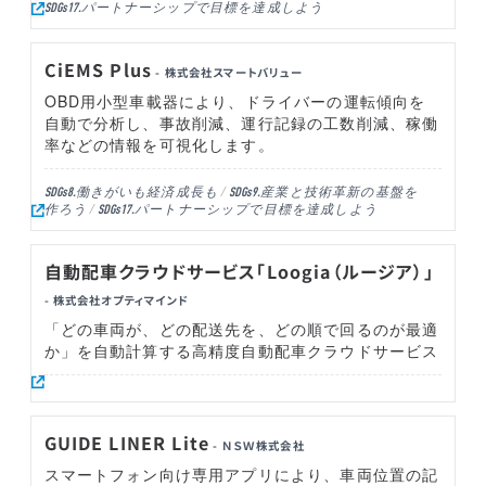
パートナーシップで目標を達成しよう
SDGs17.
CiEMS Plus
- 株式会社スマートバリュー
OBD用小型車載器により、ドライバーの運転傾向を
自動で分析し、事故削減、運行記録の工数削減、稼働
率などの情報を可視化します。
働きがいも経済成長も
産業と技術革新の基盤を
SDGs8.
SDGs9.
作ろう
パートナーシップで目標を達成しよう
SDGs17.
自動配車クラウドサービス「Loogia（ルージア）」
- 株式会社オプティマインド
「どの車両が、どの配送先を、どの順で回るのが最適
か」を自動計算する高精度自動配車クラウドサービス
GUIDE LINER Lite
- ＮＳＷ株式会社
スマートフォン向け専用アプリにより、車両位置の記