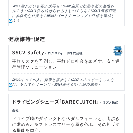
働きがいも経済成長も
産業と技術革新の基盤を
SDGs8.
SDGs9.
作ろう
住み続けられるまちづくりを
気候変動
SDGs11.
SDGs13.
に具体的な対策を
パートナーシップで目標を達成し
SDGs17.
よう
健康維持・促進
SSCV-Safety
- ロジスティード株式会社
事故リスクを予測し、事故ゼロ社会をめざす、安全運
行管理ソリューション
すべての人に健康と福祉を
エネルギーをみんな
SDGs3.
SDGs7.
に。そしてクリーンに
働きがいも経済成長も
SDGs8.
ドライビングシューズ「BARECLUTCH」
- ミズノ株式
会社
ドライブ時のダイレクトなペダルフィールと、街歩き
に求められるストレスフリーな履き心地。その相反す
る機能を両立。