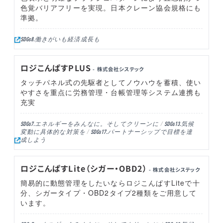
色覚バリアフリーを実現。日本クレーン協会規格にも
準拠。
働きがいも経済成長も
SDGs8.
ロジこんぱすPLUS
- 株式会社システック
タッチパネル式の先駆者としてノウハウを蓄積、使い
やすさを重点に労務管理・台帳管理等システム連携も
充実
エネルギーをみんなに。そしてクリーンに
気候
SDGs7.
SDGs13.
変動に具体的な対策を
パートナーシップで目標を達
SDGs17.
成しよう
ロジこんぱすLite（シガー・OBD2）
- 株式会社システック
簡易的に動態管理をしたいならロジこんぱすLiteで十
分、シガータイプ・OBD2タイプ2種類をご用意して
います。