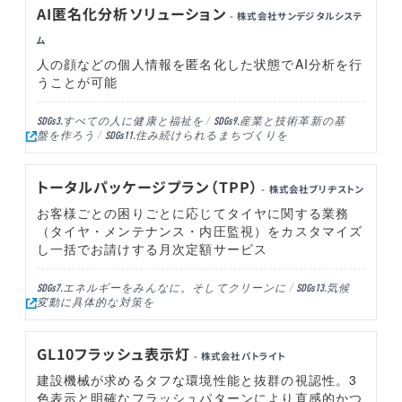
AI匿名化分析ソリューション
- 株式会社サンデジタルシステ
ム
人の顔などの個人情報を匿名化した状態でAI分析を行
うことが可能
すべての人に健康と福祉を
産業と技術革新の基
SDGs3.
SDGs9.
盤を作ろう
住み続けられるまちづくりを
SDGs11.
トータルパッケージプラン（TPP）
- 株式会社ブリヂストン
お客様ごとの困りごとに応じてタイヤに関する業務
（タイヤ・メンテナンス・内圧監視）をカスタマイズ
し一括でお請けする月次定額サービス
エネルギーをみんなに。そしてクリーンに
気候
SDGs7.
SDGs13.
変動に具体的な対策を
GL10フラッシュ表示灯
- 株式会社パトライト
建設機械が求めるタフな環境性能と抜群の視認性。3
色表示と明確なフラッシュパターンにより直感的かつ