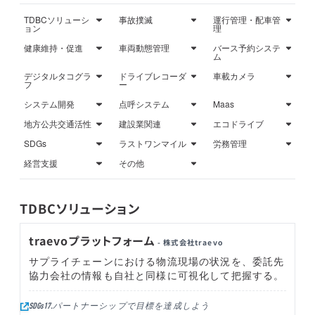
TDBCソリューシ
事故撲滅
運行管理・配車管
ョン
理
健康維持・促進
車両動態管理
バース予約システ
ム
デジタルタコグラ
ドライブレコーダ
車載カメラ
フ
ー
システム開発
点呼システム
Maas
地方公共交通活性
建設業関連
エコドライブ
SDGs
ラストワンマイル
労務管理
経営支援
その他
TDBCソリューション
traevoプラットフォーム
- 株式会社traevo
サプライチェーンにおける物流現場の状況を、委託先
協力会社の情報も自社と同様に可視化して把握する。
パートナーシップで目標を達成しよう
SDGs17.