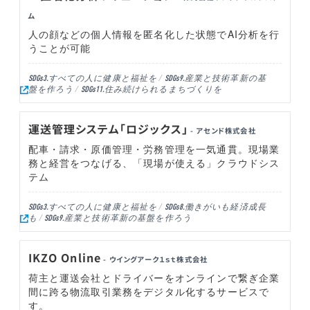
ム
人の顔などの個人情報を匿名化した状態でAI分析を行
うことが可能
すべての人に健康と福祉を
産業と技術革新の基
SDGs3.
SDGs9.
盤を作ろう
住み続けられるまちづくりを
SDGs11.
運送管理システム「ロジックス」
- アセンド株式会社
配車・請求・原価管理・労務管理を一気通貫。現場業
務と経営をつなげる、「現場が使える」クラウドシス
テム
すべての人に健康と福祉を
働きがいも経済成長
SDGs3.
SDGs8.
も
産業と技術革新の基盤を作ろう
SDGs9.
IKZO Online
- ウイングアーク１ｓｔ株式会社
荷主と運送会社とドライバーをオンラインで繋ぎ企業
間に跨る物流取引業務をデジタル化するサービスで
す。