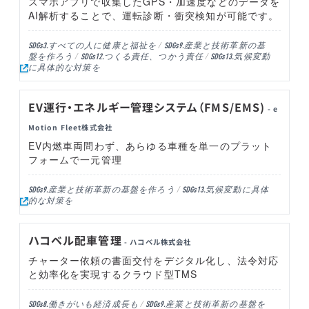
スマホアプリで収集したGPS・加速度などのデータを
AI解析することで、運転診断・衝突検知が可能です。
すべての人に健康と福祉を
産業と技術革新の基
SDGs3.
SDGs9.
盤を作ろう
つくる責任、つかう責任
気候変動
SDGs12.
SDGs13.
に具体的な対策を
EV運行・エネルギー管理システム（FMS/EMS)
- e
Motion Fleet株式会社
EV内燃車両問わず、あらゆる車種を単一のプラット
フォームで一元管理
産業と技術革新の基盤を作ろう
気候変動に具体
SDGs9.
SDGs13.
的な対策を
ハコベル配車管理
- ハコベル株式会社
チャーター依頼の書面交付をデジタル化し、法令対応
と効率化を実現するクラウド型TMS
働きがいも経済成長も
産業と技術革新の基盤を
SDGs8.
SDGs9.