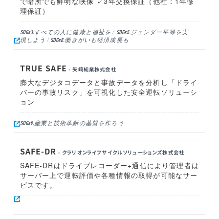
で暗所でも鮮明な映像 ✓3年交換保証（他社：1年修
理保証）
すべての人に健康と福祉を
ジェンダー平等を実
SDGs3.
SDGs5.
現しよう
働きがいも経済成長も
SDGs8.
TRUE SAFE
- 矢崎総業株式会社
膨大なデジタコデータと事故データを分析し「ドライ
バーの事故リスク」を可視化した安全運転ソリューシ
ョン
産業と技術革新の基盤を作ろう
SDGs9.
SAFE-DR
- クラリオンライフサイクルソリューションズ株式会社
SAFE-DRはドライブレコーダー+通信により管理者は
サーバー上で運転評価や各種情報の取得が可能なサー
ビスです。