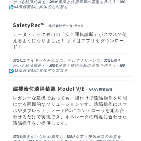
がいも経済成長も
産業と技術革新の基盤を作ろう
SDGs9.
SDG
気候変動に具体的な対策を
s13.
SafetyRec™
- 株式会社データ・テック
データ・テック独自の「安全運転診断」がスマホで使
えるようになりました！ まずはアプリをダウンロー
ド！
エネルギーをみんなに。そしてクリーンに
働き
SDGs7.
SDGs8.
がいも経済成長も
産業と技術革新の基盤を作ろう
SDGs9.
SDG
気候変動に具体的な対策を
s13.
建機後付遠隔装置 Model V/E
- ARAV株式会社
レガシーな建機であっても、後付けで遠隔操作を可能
にする画期的なソリューションです。遠隔操作はスマ
ホやタブレット、ノートPCにコントローラを組み合
わせるだけで実現でき、オペレータの環境に合わせた
遠隔操作をご提供します。
働きがいも経済成長も
産業と技術革新の基盤を
SDGs8.
SDGs9.