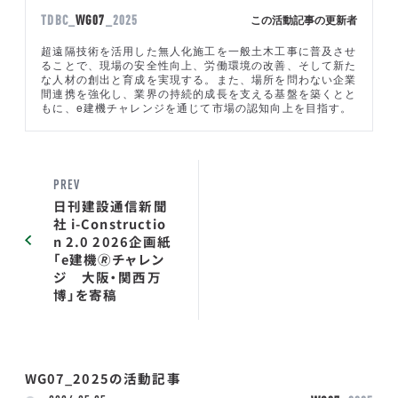
この活動記事の更新者
TDBC_
WG07
_2025
超遠隔技術を活用した無人化施工を一般土木工事に普及させ
ることで、現場の安全性向上、労働環境の改善、そして新た
な人材の創出と育成を実現する。また、場所を問わない企業
間連携を強化し、業界の持続的成長を支える基盤を築くとと
もに、e建機チャレンジを通じて市場の認知向上を目指す。
PREV
日刊建設通信新聞
社 i-Constructio
n 2.0 2026企画紙
「e建機🄬チャレン
ジ 大阪・関西万
博」を寄稿
WG07_2025の活動記事