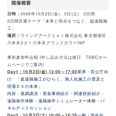
開催概要
日時：
2026年10月2日(金)、3日(土) 2日間
2日間共通テーマ「未来と現在をつなぐ、超遠隔施
工」
場所：
ウイングアーク１ｓｔ株式会社 東京都港区
六本木3-2-1 六本木グランドタワー36F
事前参加申込制 (申し込み方法は後日 TDBCホー
ムページでご案内)
Day1：10月2日(金) 12:00～17:00
業界・官公庁向
け 「超遠隔施工がひらく、無人化施工の普及と
現場ＤＸの未来」
内容：基調講演・実装事例紹介・関連技術紹介・
遠隔操作体験・遠隔操作シミュレーター体験・パ
ネルディスカッション
Day2：10月3日(土) 10:00～16:30
一般・学生向