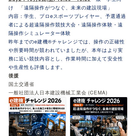
け 「遠隔操作がつなぐ、未来の建設現場」
内容：学生、プロeスポーツプレイヤー、予選通過
者による超遠隔操作競技大会・遠隔操作体験・遠
隔操作シミュレーター体験
昨年までのe建機®チャレンジでは、操作の正確性
や所要時間が競われていましたが、本年はより実
務に近い競技内容とし、作業時間に加えて安全性
や生産性も評価します。
後援
国土交通省
一般社団法人日本建設機械工業会 (CEMA)