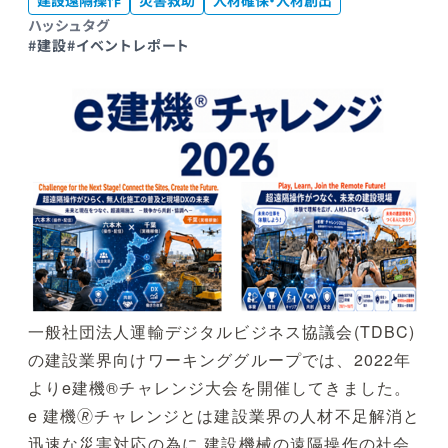
建設遠隔操作
災害救助
人材確保・人材創出
ハッシュタグ
#建設
#イベントレポート
一般社団法人運輸デジタルビジネス協議会(TDBC)
の建設業界向けワーキンググループでは、2022年
よりe建機®チャレンジ大会を開催してきました。
e 建機🄬チャレンジとは建設業界の人材不足解消と
迅速な災害対応の為に 建設機械の遠隔操作の社会