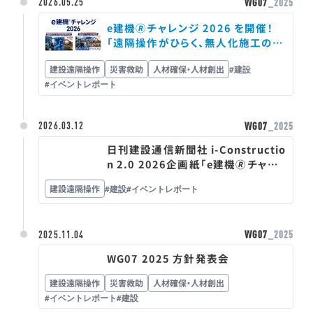
2026.05.25
WG07
_2025
e建機🄬チャレンジ 2026 を開催！
「遠隔操作がひらく、無人化施工の普
及と現場DXの未来・超遠隔操作がつ
建設遠隔操作
災害救助
人材確保・人材創出
#建設
なぐ、未来の建設現場」
#イベントレポート
2026.03.12
WG07
_2025
日刊建設通信新聞社 i-Constructio
n 2.0 2026企画紙「e建機🄬チャレ
ンジ 大阪・関西万博」を寄稿
建設遠隔操作
#建設
#イベントレポート
2025.11.04
WG07
_2025
WG07 2025 方針発表会
建設遠隔操作
災害救助
人材確保・人材創出
#イベントレポート
#建設