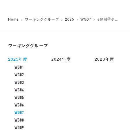
Home
ワーキンググループ
2025
WG07
e建機🄬チャ
レンジ 2026 を
開催！「遠隔操
作がひらく、無
人化施工の普及
と現場DXの未
ワーキンググループ
来・超遠隔操作
がつなぐ、未来
の建設現場」
2025年度
2024年度
2023年度
WG01
WG02
WG03
WG04
WG05
WG06
WG07
WG08
WG09