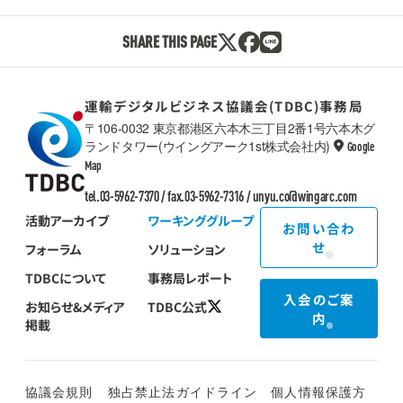
SHARE THIS PAGE
運輸デジタルビジネス協議会(TDBC)事務局
〒106-0032 東京都港区六本木三丁目2番1号六本木グ
ランドタワー(ウイングアーク1st株式会社内)
Google
TDBC
Map
tel.03-5962-7370 / fax.03-5962-7316 /
unyu.co@wingarc.com
活動アーカイブ
ワーキンググループ
お問い合わ
せ
フォーラム
ソリューション
TDBCについて
事務局レポート
入会のご案
お知らせ&メディア
TDBC公式
内
掲載
協議会規則
独占禁止法ガイドライン
個人情報保護方