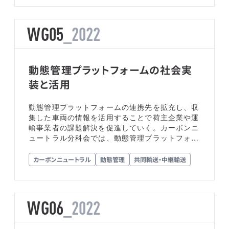
WG05
_2022
動態管理プラットフォームの社会実
装と活用
動態管理プラットフォームの連携先を拡充し、収
集した車両の情報を活用することで荷主企業や運
輸事業者の課題解決を促進していく。カーボンニ
ュートラル分科会では、動態管理プラットフォー
ムと伝票データを連携させ、伝票毎、製品毎のC
o2排出量を可視化し、荷主、運輸事業者のカー
カーボンニュートラル
動態管理
共同輸送・中継輸送
ボンニュートラルへの取り組みを支援する実証実
験に取り組む。そのほか新たなアイデアを広く募
り、分科会として活動することで提供価値を創出
していく。
WG06
_2022