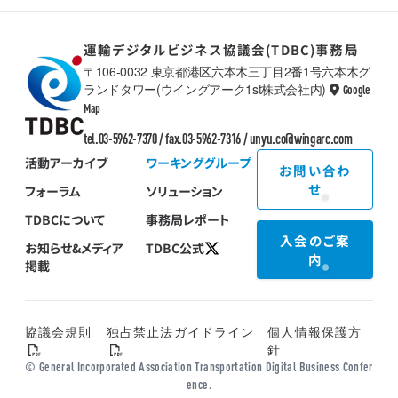
運輸デジタルビジネス協議会(TDBC)事務局
〒106-0032 東京都港区六本木三丁目2番1号六本木グ
ランドタワー(ウイングアーク1st株式会社内)
Google
TDBC
Map
tel.03-5962-7370 / fax.03-5962-7316 /
unyu.co@wingarc.com
活動アーカイブ
ワーキンググループ
お問い合わ
せ
フォーラム
ソリューション
TDBCについて
事務局レポート
入会のご案
お知らせ&メディア
TDBC公式
内
掲載
協議会規則
独占禁止法ガイドライン
個人情報保護方
針
© General Incorporated Association Transportation Digital Business Confer
ence.