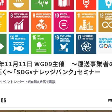
4年11月11日 WG09主催 ～運送事業者
く～「SDGsナレッジバンク」セミナー
#イベントレポート
#物流
#旅客
#建設
.05
W