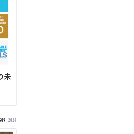
の未
G09
_2024