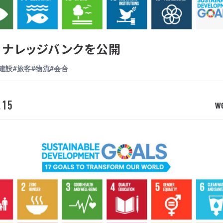
s ナレッジバンクを公開
#建設
#旅客
#物流
#会合
.15
W