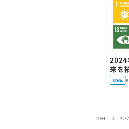
202
来を拓
SDGs
Home
ワーキン