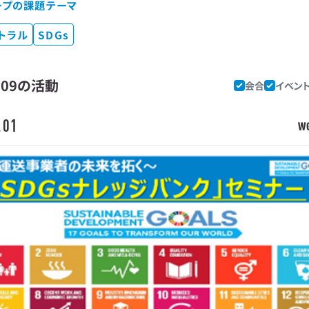
ープの課題テーマ
トラル
SDGs
G09の活動
会合
イベン
.01
W