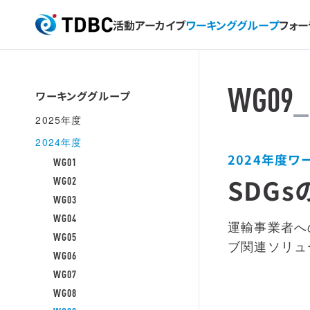
活動アーカイブ
ワーキンググループ
フォー
TDBC
WG09
_
ワーキンググループ
2025年度
2024年度
2024年度ワ
WG01
SDG
WG02
WG03
WG04
運輸事業者へ
WG05
ブ関連ソリュ
WG06
WG07
WG08