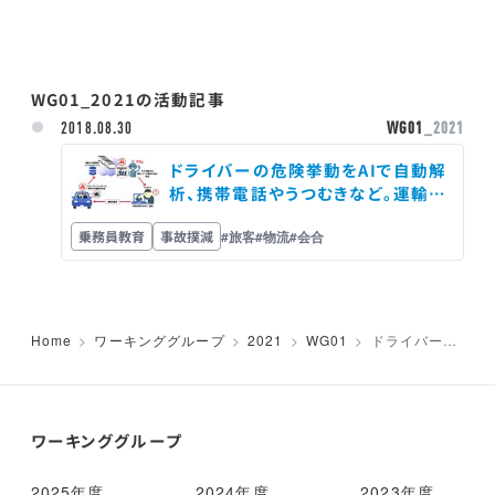
WG01_2021の活動記事
2018.08.30
WG01
_2021
ドライバーの危険挙動をAIで自動解
析、携帯電話やうつむきなど。運輸デ
ジタルビジネス協議会「事故の撲滅
乗務員教育
事故撲減
#旅客
#物流
#会合
／エコ運転」WG活動で無料モニター
募集
Home
ワーキンググループ
2021
WG01
ドライバーの
危険挙動をAIで
自動解析、携帯
電話やうつむき
など。運輸デジ
タルビジネス協
ワーキンググループ
議会「事故の撲
滅／エコ運転」
WG活動で無料
2025年度
2024年度
2023年度