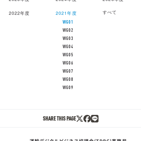
モニター募集
すべて
2022年度
2021年度
WG01
WG02
WG03
WG04
WG05
WG06
WG07
WG08
WG09
SHARE THIS PAGE
運輸デジタルビジネス協議会(TDBC)事務局