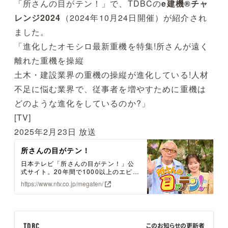
「所さんの目がテン！」で、TDBCの
e建機®チャ
レンジ2024
（2024年10月24日開催）が紹介され
ました。
「進化したオモシロ最新重機を特集!所さんが遠く
離れた重機を操縦
土木・建設業界の重機の操縦が進化している!人材
不足に悩む業界で、従事者を増やすために重機は
どのような進化をしているのか?」
[TV]
2025年2月23日 放送
所さんの目がテン！
日本テレビ「所さんの目がテン！」公
式サイト。20年間で1000以上のエピソ
ードを放送してきた科学バラエティ！
https://www.ntv.co.jp/megaten/
一見、無意味に思える実験も多くの驚
きと発見が！類い稀な独創性で子供か
ら大人まで魅了していきます！
このお知らせの更新者
TDBC