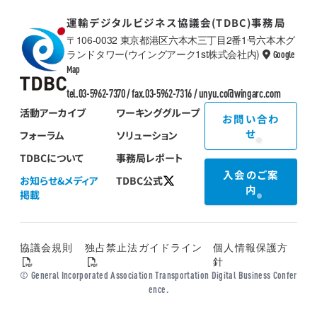
運輸デジタルビジネス協議会(TDBC)事務局
〒106-0032 東京都港区六本木三丁目2番1号六本木グ
ランドタワー(ウイングアーク1st株式会社内)
Google
TDBC
Map
tel.03-5962-7370 / fax.03-5962-7316 /
unyu.co@wingarc.com
活動アーカイブ
ワーキンググループ
お問い合わ
せ
フォーラム
ソリューション
TDBCについて
事務局レポート
入会のご案
お知らせ&メディア
TDBC公式
内
掲載
協議会規則
独占禁止法ガイドライン
個人情報保護方
針
© General Incorporated Association Transportation Digital Business Confer
ence.