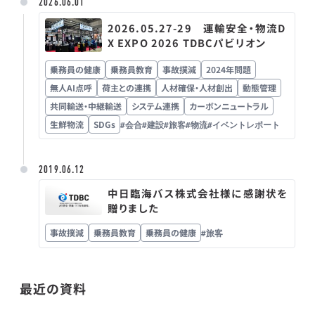
2026.06.01
2026.05.27-29 運輸安全・物流D
X EXPO 2026 TDBCパビリオン
乗務員の健康
乗務員教育
事故撲減
2024年問題
無人AI点呼
荷主との連携
人材確保・人材創出
動態管理
共同輸送・中継輸送
システム連携
カーボンニュートラル
生鮮物流
SDGs
#会合
#建設
#旅客
#物流
#イベントレポート
2019.06.12
中日臨海バス株式会社様に感謝状を
贈りました
事故撲減
乗務員教育
乗務員の健康
#旅客
最近の資料