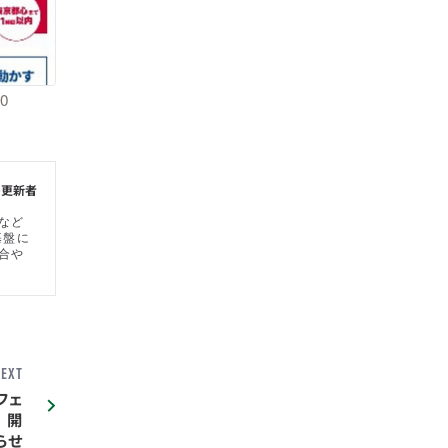
60
の更新者
など
基盤に
合や
EXT
フェ
 開
らせ