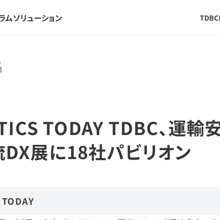
ラム
ソリューション
TDB
6
STICS TODAY TDBC、運輸
流DX展に18社パビリオン
S TODAY