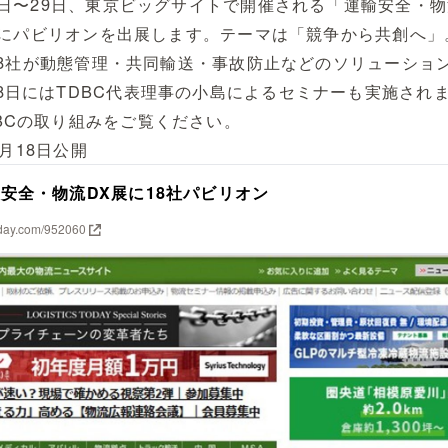
27日〜29日、東京ビッグサイトで開催される「運輸安全・物
26」にパビリオンを出展します。テーマは「競争から共創へ」
含む18社が動態管理・共同輸送・事故防止などのソリューショ
8日にはTDBC代表理事の小島によるセミナーも実施され
BCの取り組みをご覧ください。
年5月18日公開
輸安全・物流DX展に18社パビリオン
today.com/952060