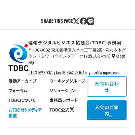
SHARE THIS PAGE
運輸デジタルビジネス協議会(TDBC)事務局
〒106-0032 東京都港区六本木三丁目2番1号六本木グ
ランドタワー(ウイングアーク1st株式会社内)
Google
TDBC
Map
tel.03-5962-7370 / fax.03-5962-7316 /
unyu.co@wingarc.com
活動アーカイブ
ワーキンググループ
お問い合わ
せ
フォーラム
ソリューション
TDBCについて
事務局レポート
入会のご案
お知らせ&メディア
TDBC公式
内
掲載