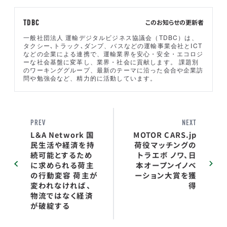
このお知らせの更新者
TDBC
一般社団法人 運輸デジタルビジネス協議会（TDBC）は、
タクシー､トラック､ダンプ、バスなどの運輸事業会社とICT
などの企業による連携で、運輸業界を安心・安全・エコロジ
ーな社会基盤に変革し、業界・社会に貢献します。 課題別
のワーキンググループ、最新のテーマに沿った会合や企業訪
問や勉強会など、精力的に活動しています。
PREV
NEXT
L＆A Network 国
MOTOR CARS.jp
民生活や経済を持
荷役マッチングの
続可能とするため
トラエボ ノワ、日
に求められる荷主
本オープンイノベ
の行動変容 荷主が
ーション大賞を獲
変われなければ、
得
物流ではなく経済
が破綻する