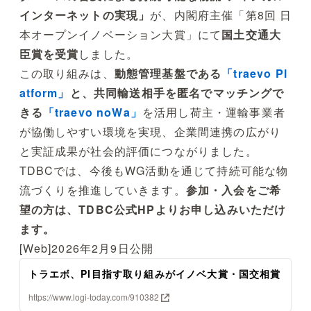
インターネットの実現」
が、内閣府主催「第8回 日
本オープンイノベーション大賞」にて
国土交通大
臣賞を受賞
しました。
この取り組みは、
動態管理基盤である
「traevo Pl
atform」
と、共同輸送相手を匿名でマッチングで
きる
「traevo noWa」
を活用し荷主・運輸事業者
が協働しやすい環境を実現、企業間連携の広がり
と実証成果が社会的評価につながりました。
TDBCでは、今後もWG活動を通じて持続可能な物
流づくりを推進していきます。
参加・入会をご希
望の方は、
TDBC公式HP
よりお申し込みいただけ
ます。
[Web]2026年2月9日公開
トラエボ、PI目指す取り組みがイノベ大賞・国交相賞
https://www.logi-today.com/910382