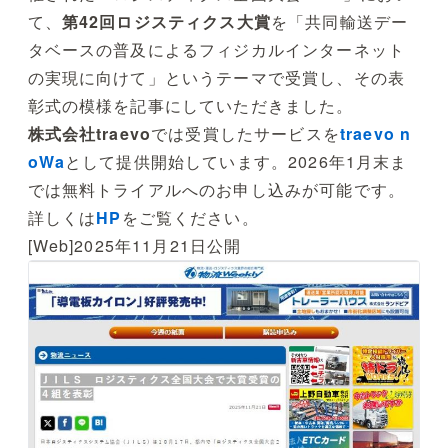
て、
第42回ロジスティクス大賞
を「共同輸送デー
タベースの普及によるフィジカルインターネット
の実現に向けて」というテーマで受賞し、その表
彰式の模様を記事にしていただきました。
株式会社traevo
では受賞したサービスを
traevo n
oWa
として提供開始しています。2026年1月末ま
では無料トライアルへのお申し込みが可能です。
詳しくは
HP
をご覧ください。
[Web]2025年11月21日公開