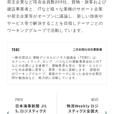
荷主企業など現在会員数205社。貨物・旅客および
建設事業者と、ITなど様々な業種のサポート企業
や荷主企業等がオープンに議論し、新しい技術や
サービス等で解決することを目指しテーマごとの
ワーキンググループで活動しています。
このお知らせの更新者
TDBC
一般社団法人 運輸デジタルビジネス協議会（TDBC）は、
タクシー､トラック､ダンプ、バスなどの運輸事業会社とICT
などの企業による連携で、運輸業界を安心・安全・エコロジ
ーな社会基盤に変革し、業界・社会に貢献します。 課題別
のワーキンググループ、最新のテーマに沿った会合や企業訪
問や勉強会など、精力的に活動しています。
PREV
NEXT
日本海事新聞 JIL
物流Weekly ロジ
S、ロジスティクス
スティクス全国大