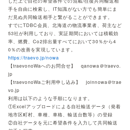
した上で自社の希望条件での混載/往復共同輸送相
手を自由に検索し、IT知識がない方でも簡単にま
だ見ぬ共同輸送相手と繋がることができます。
すでにTDBC会員、北海道の物流事業者、荷主など
53社が利用しており、実証期間においては積載効
率、燃費、Co2排出量すべてにおいて30％から4
0％の改善を実現しています。
https://traevo.jp/nowa
【traevonoWaへのお問合せ】 qanowa＠traevo.
jp
【traevonoWaご利用申し込み】 joinnowa＠trae
vo.jp
利用は以下のような手順になります。
①Excelアップロードによる自社輸送データ（発着
地市区町村、車種、車格、輸送台数等）の登録
②自社データを元に希望条件を入力して共同輸送