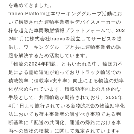
を進めてきました。
traevo Platformは本ワーキンググループ活動にお
いて構築された運輸事業者やデバイスメーカーの
枠を越えた車両動態情報プラットフォームで、202
2年1月に株式会社traevoを設立してサービスを提
供し、ワーキンググループと共に運輸事業者の課
題を解決するため活動しています。
「物流の2024年問題」ともいわれる中、輸送力不
足による需給逼迫が迫っておりトラック輸送での
積載効率（積載率×実車率）向上による物流の効率
化が求められています。積載効率向上の具体的な
手段として、共同輸送が期待されており、2025年
4月1日より施行されている新物流2法の物流効率化
法においても荷主事業者の講ずべき事項である判
断基準に「配送の共同化、運送の帰路における車
両への貨物の積載」に関して規定されています※