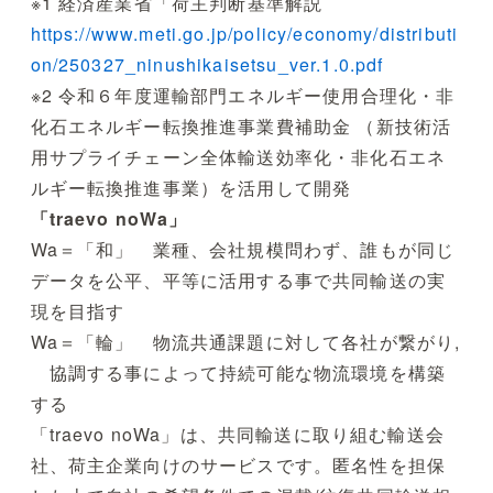
※1 経済産業省「荷主判断基準解説
h
ttps://www.meti.go.jp/policy/economy/distributi
on/250327_ninushikaisetsu_ver.1.0.pdf
※2 令和６年度運輸部門エネルギー使用合理化・非
化石エネルギー転換推進事業費補助金 （新技術活
用サプライチェーン全体輸送効率化・非化石エネ
ルギー転換推進事業）を活用して開発
「traevo noWa」
Wa＝「和」 業種、会社規模問わず、誰もが同じ
データを公平、平等に活用する事で共同輸送の実
現を目指す
Wa＝「輪」 物流共通課題に対して各社が繋がり,
協調する事によって持続可能な物流環境を構築
する
「traevo noWa」は、共同輸送に取り組む輸送会
社、荷主企業向けのサービスです。匿名性を担保