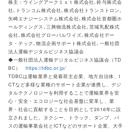
株主：ウイングアーク１ｓｔ株式会社､鈴与株式会
社､トランコム株式会社､株式会社トランストロン､
矢崎エナジーシステム株式会社､株式会社首都圏ホ
ールディングス､三興物流株式会社､茨城乳配株式
会社､株式会社グローバルワイズ､株式会社デー
タ・テック､物流企画サポート株式会社､一般社団
法人運輸デジタルビジネス協議会
◆一般社団法人運輸デジタルビジネス協議会（TD
BC）
https://tdbc.or.jp/
TDBCは運輸業界と発着荷主企業、地方自治体、I
CTなど多様な業種のサポート企業が連携し、デジ
タルテクノロジーを利用することで運輸業界を安
心・安全・エコロジーな社会基盤に変革し、業
界・社会に貢献することを目的として2016年に設
立されました。タクシー、トラック、ダンプ、バ
スの運輸事業会社とICTなどのサポート企業、大手