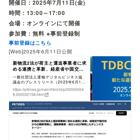
開催日：2025年7月11日(金)
時間：13:00～17:00
会場：オンラインにて開催
参加費：無料 ※事前登録制
事前登録はこちら
[Web]2025年6月11日公開
新物流2法が荷主と運送事業者に求
める連携と革新、経産省や国交省
からの最新情報と、運輸事業者・
一般社団法人運輸デジタルビジネス協
荷主14社が実現したチェンジスト
議会のプレスリリース（2025年6月11
ーリー
日 14時00分）新物流2法が荷主と運送
https://prtimes.jp/main/html/rd/p/00000004
事業者に求める連携と革新、経産省や
8.000032158.html
国交省からの最新情報と、運輸事業
者・荷主14社が実現したチェンジスト
ーリー