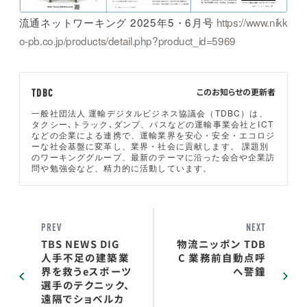
流通ネットワーキング 2025年5・6月号
https://www.nikk
o-pb.co.jp/products/detail.php?product_id=5969
このお知らせの更新者
TDBC
一般社団法人 運輸デジタルビジネス協議会（TDBC）は、
タクシー､トラック､ダンプ、バスなどの運輸事業会社とICT
などの企業による連携で、運輸業界を安心・安全・エコロジ
ーな社会基盤に変革し、業界・社会に貢献します。 課題別
のワーキンググループ、最新のテーマに沿った会合や企業訪
問や勉強会など、精力的に活動しています。
PREV
NEXT
TBS NEWS DIG
物流ニッポン TDB
人手不足の建築業
C 業務前自動点呼
界を救うeスポーツ
へ警鐘
選手のテクニック、
遠隔でショベルカ