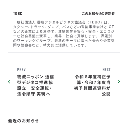
このお知らせの更新者
TDBC
一般社団法人 運輸デジタルビジネス協議会（TDBC）は、
タクシー､トラック､ダンプ、バスなどの運輸事業会社とICT
などの企業による連携で、運輸業界を安心・安全・エコロジ
ーな社会基盤に変革し、業界・社会に貢献します。 課題別
のワーキンググループ、最新のテーマに沿った会合や企業訪
問や勉強会など、精力的に活動しています。
PREV
NEXT
物流ニッポン 通信
令和６年度補正予
型デジタコ推進協
算・令和７年度当
設立 安全運転・
初予算関連資料が
法令順守 実現へ
公開
最近のお知らせ