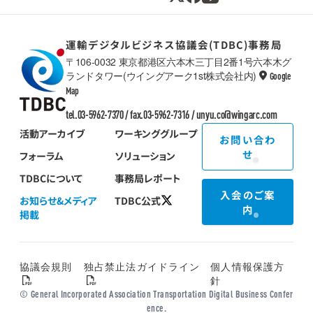
運輸デジタルビジネス協議会(TDBC)事務局
〒106-0032 東京都港区六本木三丁目2番1号六本木グ
ランドタワー(ウイングアーク1st株式会社内)
Google
TDBC
Map
tel.03-5962-7370 / fax.03-5962-7316 /
unyu.co@wingarc.com
活動アーカイブ
ワーキンググループ
お問い合わ
せ
フォーラム
ソリューション
TDBCについて
事務局レポート
入会のご案
お知らせ&メディア
TDBC公式
内
掲載
協議会規則
独占禁止法ガイドライン
個人情報保護方
針
© General Incorporated Association Transportation Digital Business Confer
ence.