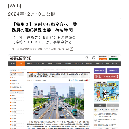
[Web]
2024年12月10日公開
【特集２】９割が行動変容へ 乗
務員の睡眠状況改善 待ち時間２
分台になった事例も 運輸デジタ
（一社）運輸デジタルビジネス協議会
ルビジネス協がフォーラム｜安全
（略称：ＴＤＢＣ）は、事業会社とサ
スタッフ 特集｜労働新聞社
ポート企業の協働による課題解決の成
https://www.rodo.co.jp/news/187814/
果を公表する「TDBCForum2024」を
開催した。乗務員の睡眠状況を改善す
る実証実験で、９割で行動変容が起こ
ったという良好な結果が得られた事例
や、安全支援ツールで乗務員が自らフ
ァインプレーを動画