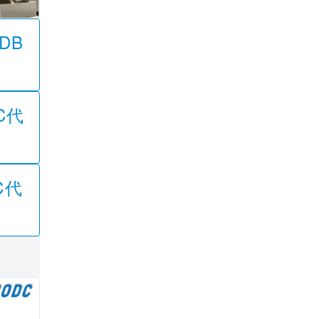
DB
C代
C代