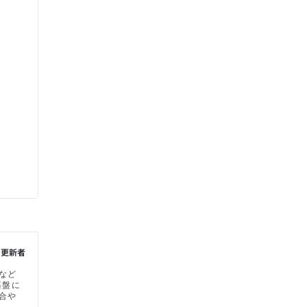
の更新者
など
基盤に
合や