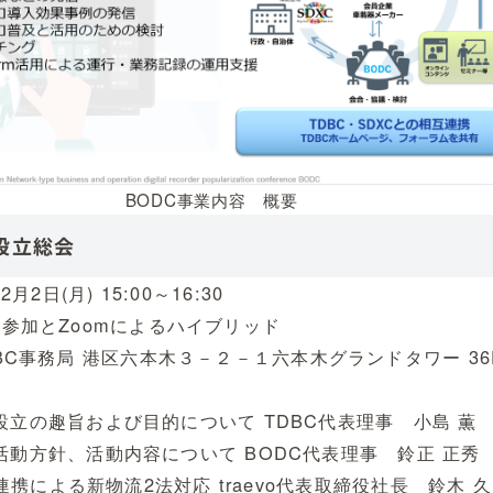
BODC事業内容 概要
設立総会
月2日(月) 15:00～16:30
参加とZoomによるハイブリッド
BC事務局 港区六本木３－２－１六本木グランドタワー 36
議会設立の趣旨および目的について TDBC代表理事 小島 薫
制と活動方針、活動内容について BODC代表理事 鈴正 正秀
aevo連携による新物流2法対応 traevo代表取締役社長 鈴木 