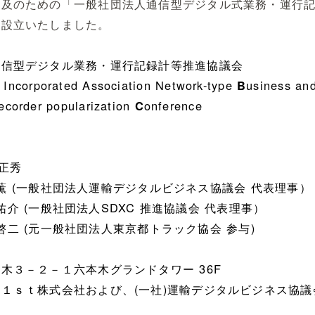
普及のための「一般社団法人通信型デジタル式業務・運行
を設立いたしました。
通信型デジタル業務・運行記録計等推進協議会
ncorporated Association Network-type
usiness an
B
 recorder popularization
onference
C
 正秀
 (一般社団法人運輸デジタルビジネス協議会 代表理事）
介 (一般社団法人SDXC 推進協議会 代表理事）
二 (元一般社団法人東京都トラック協会 参与)
木３－２－１六本木グランドタワー 36F
１ｓｔ株式会社および、(一社)運輸デジタルビジネス協議