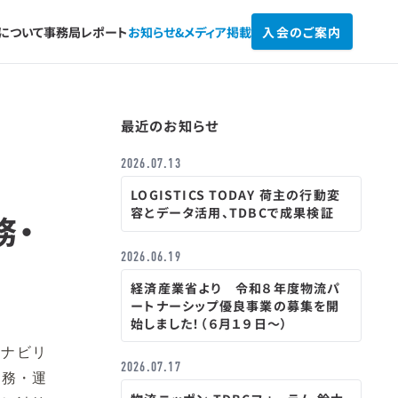
Cについて
事務局レポート
お知らせ&
メディア掲載
入会のご案内
最近のお知らせ
2026.07.13
LOGISTICS TODAY 荷主の行動変
容とデータ活用、TDBCで成果検証
務・
2026.06.19
経済産業省より 令和８年度物流パ
ートナーシップ優良事業の募集を開
始しました！（６月１９日～）
テナビリ
2026.07.17
業務・運