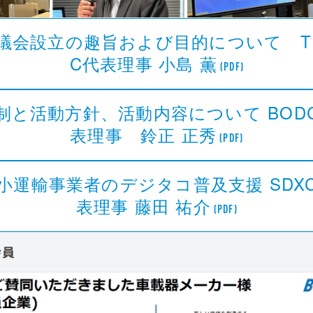
議会設立の趣旨および目的について T
C代表理事 小島 薫
(PDF)
制と活動方針、活動内容について BOD
表理事 鈴正 正秀
(PDF)
小運輸事業者のデジタコ普及支援 SDX
表理事 藤田 祐介
(PDF)
会員