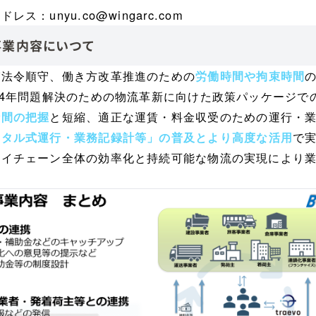
アドレス：
unyu.co@wingarc.com
事業内容にいつて
び法令順守、働き方改革推進のための
労働時間や拘束時間
24年問題解決のための物流革新に向けた政策パッケージで
と短縮、適正な運賃・料金収受のための運行・
時間の把握
で
ジタル式運行・業務記録計等」の普及とより高度な活用
ライチェーン全体の効率化と持続可能な物流の実現により