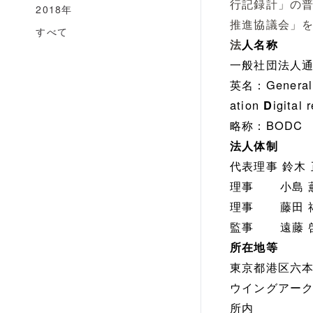
行記録計」の
2018年
推進協議会」
すべて
法
人名称
一
般社団法人
英名：General I
ation
igital
D
略称：BODC
法人体制
代表理事 鈴木
理事 小島 薫
理事 藤田 祐
監事 遠藤 啓
所在地等
東京都港区六本
ウイングアーク
所内