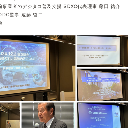
運輸事業者のデジタコ普及支援 SDXC代表理事 藤田 祐介
BODC監事 遠藤 啓二
換