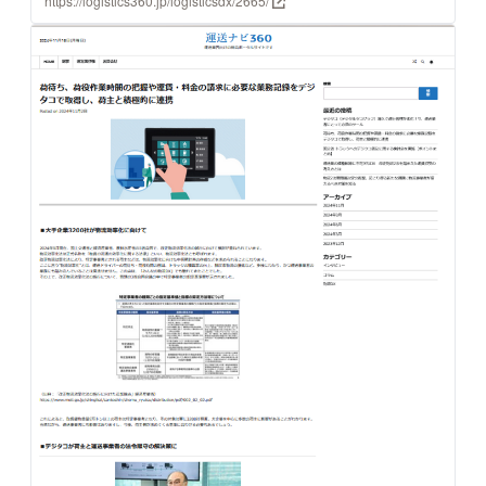
https://logistics360.jp/logisticsdx/2665/
られています。 物流効率化法は正式名
称を「物資の流通の効率化に関する法
律」といい、通称物流効率化法と呼ば
れます。 改正により、特定事業者とさ
れる荷主などには、物流効率化に向け
た中長期計画の作成が求められます。