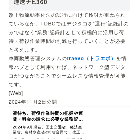
運送ナビ360
改正物流効率化法の試行に向けて検討が重ねられ
ているなか、TDBCではデジタコを“運行”記録計の
みではなく“業務”記録計として積極的に活用し荷
待・荷役作業時間の削減を行っていくことが必要
と考えます。
車両動態管理システムの
traevo（トラエボ）
を情
報ハブとして利用すれば、ネットワーク型デジタ
コがつながることでシームレスな情報管理が可能
です。
[Web]
2024年11月2日公開
荷待ち、荷役作業時間の把握や運
賃・料金の請求に必要な業務記録
をデジタコで取得し、荷主と積極
2024年9月現在、国土交通省、経済産
的に連携 - デジタコナビ
業省、農林水産省の3省合同で、改正物
流効率化法の試行に向けた検討が進め