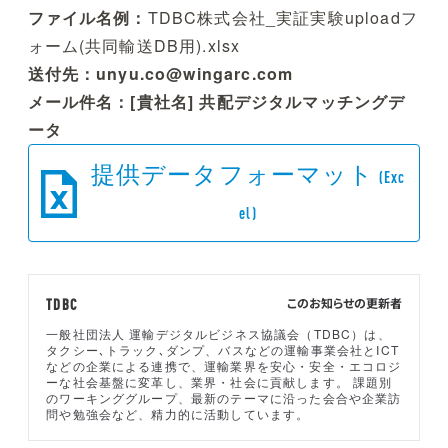
ファイル名例：
TDBC株式会社_実証実験uploadフ
ォーム(共同輸送DB用).xlsx
送付先：unyu.co@wingarc.com
メール件名：[貴社名] 共配デジタルマッチングデ
ータ
提供データフォーマット
(Exc
el)
このお知らせの更新者
TDBC
一般社団法人 運輸デジタルビジネス協議会（TDBC）は、
タクシー､トラック､ダンプ、バスなどの運輸事業会社とICT
などの企業による連携で、運輸業界を安心・安全・エコロジ
ーな社会基盤に変革し、業界・社会に貢献します。 課題別
のワーキンググループ、最新のテーマに沿った会合や企業訪
問や勉強会など、精力的に活動しています。