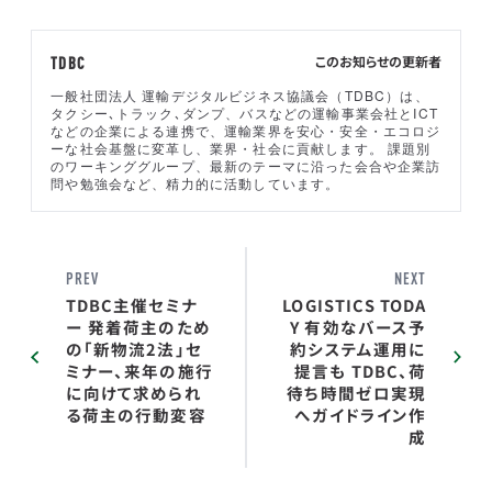
このお知らせの更新者
TDBC
一般社団法人 運輸デジタルビジネス協議会（TDBC）は、
タクシー､トラック､ダンプ、バスなどの運輸事業会社とICT
などの企業による連携で、運輸業界を安心・安全・エコロジ
ーな社会基盤に変革し、業界・社会に貢献します。 課題別
のワーキンググループ、最新のテーマに沿った会合や企業訪
問や勉強会など、精力的に活動しています。
PREV
NEXT
TDBC主催セミナ
LOGISTICS TODA
ー 発着荷主のため
Y 有効なバース予
の「新物流2法」セ
約システム運用に
ミナー、来年の施行
提言も TDBC、荷
に向けて求められ
待ち時間ゼロ実現
る荷主の行動変容
へガイドライン作
成