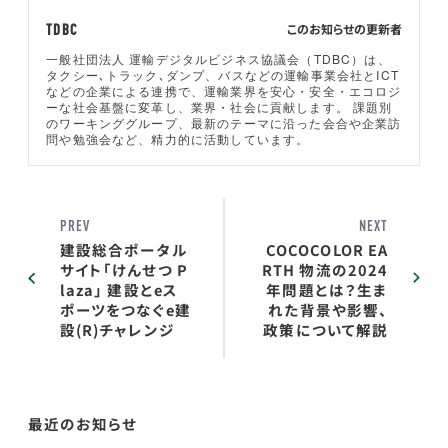
このお知らせの更新者
TDBC
一般社団法人 運輸デジタルビジネス協議会（TDBC）は、
タクシー､トラック､ダンプ、バスなどの運輸事業会社とICT
などの企業による連携で、運輸業界を安心・安全・エコロジ
ーな社会基盤に変革し、業界・社会に貢献します。 課題別
のワーキンググループ、最新のテーマに沿った会合や企業訪
問や勉強会など、精力的に活動しています。
PREV
NEXT
建設総合ポータル
COCOCOLOR EA
サイト「けんせつ P
RTH 物流の2024
laza」 建設とeス
年問題とは？生ま
ポーツをつなぐe建
れた背景や影響、
設(R)チャレンジ
政策について解説
最近のお知らせ