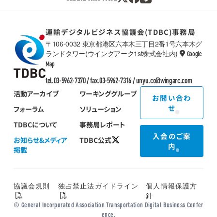
運輸デジタルビジネス協議会(TDBC)事務局
〒106-0032 東京都港区六本木三丁目2番1号六本木グ
ランドタワー(ウイングアーク1st株式会社内)
Google
TDBC
Map
tel.03-5962-7370 / fax.03-5962-7316 /
unyu.co@wingarc.com
活動アーカイブ
ワーキンググループ
お問い合わ
せ
フォーラム
ソリューション
TDBCについて
事務局レポート
入会のご案
お知らせ&メディア
TDBC公式
内
掲載
協議会規則
独占禁止法ガイドライン
個人情報保護方
針
© General Incorporated Association Transportation Digital Business Confer
ence.