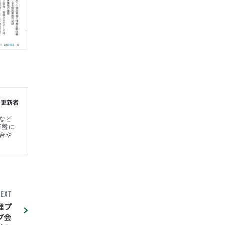
の更新者
など
基盤に
合や
EXT
管理プ
プ会