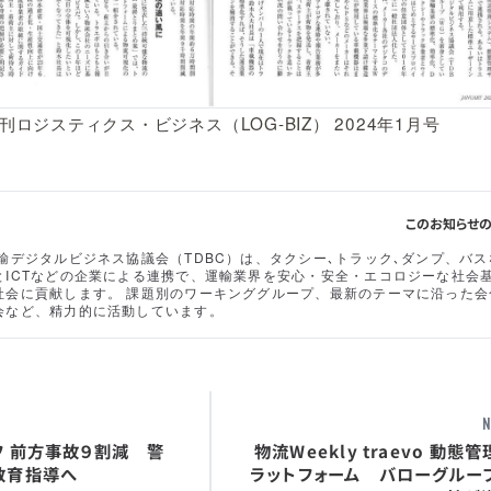
刊ロジスティクス・ビジネス（LOG-BIZ） 2024年1月号
このお知らせ
輸デジタルビジネス協議会（TDBC）は、タクシー､トラック､ダンプ、バス
とICTなどの企業による連携で、運輸業界を安心・安全・エコロジーな社会
社会に貢献します。 課題別のワーキンググループ、最新のテーマに沿った会
会など、精力的に活動しています。
N
フ 前方事故９割減 警
物流Weekly traevo 動態
教育指導へ
ラットフォーム バローグルー