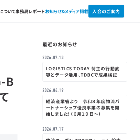
Cについて
事務局レポート
お知らせ&
メディア掲載
入会のご案内
最近のお知らせ
2026.07.13
LOGISTICS TODAY 荷主の行動変
容とデータ活用、TDBCで成果検証
-B
2026.06.19
て
経済産業省より 令和８年度物流パ
ートナーシップ優良事業の募集を開
始しました！（６月１９日～）
2026.07.17