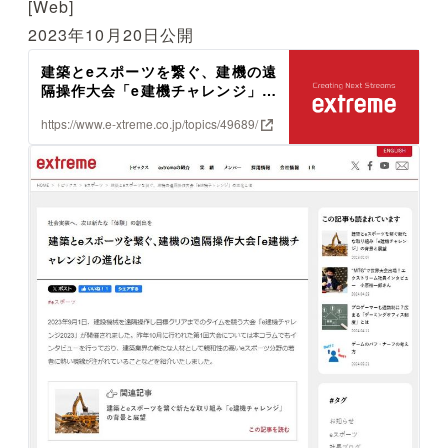
[Web]
2023年10月20日公開
建築とeスポーツを繋ぐ、建機の遠
隔操作大会「e建機チャレンジ」の
進化とは | 株式会社エクストリー
https://www.e-xtreme.co.jp/topics/49689/
ム