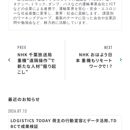
タクシー､トラック､ダンプ、バスなどの運輸事業会社とICT
などの企業による連携で、運輸業界を安心・安全・エコロジ
ーな社会基盤に変革し、業界・社会に貢献します。 課題別
のワーキンググループ、最新のテーマに沿った会合や企業訪
問や勉強会など、精力的に活動しています。
PREV
NEXT
NHK 千葉放送局
NHK おはよう日
重機“遠隔操作”で
本 重機もリモート
新たな人材“掘り起
ワークで！？
こし”
最近のお知らせ
2026.07.13
LOGISTICS TODAY 荷主の行動変容とデータ活用、TD
BCで成果検証