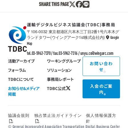
SHARE THIS PAGE
運輸デジタルビジネス協議会(TDBC)事務局
〒106-0032 東京都港区六本木三丁目2番1号六本木グ
ランドタワー(ウイングアーク1st株式会社内)
Google
TDBC
Map
tel.03-5962-7370 / fax.03-5962-7316 /
unyu.co@wingarc.com
活動アーカイブ
ワーキンググループ
お問い合わ
せ
フォーラム
ソリューション
TDBCについて
事務局レポート
入会のご案
お知らせ&メディア
TDBC公式
内
掲載
協議会規則
独占禁止法ガイドライン
個人情報保護方
針
© General Incorporated Association Transportation Digital Business Confer